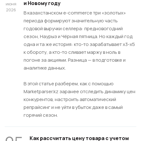
и Новому году
июня
2026
В казахстанском e-commerce три «золотых»
периода формируют значительную часть
годовой выручки селлера: предновогодний
сезон, Наурыз и Чёрная пятница. Но каждый год
одна и та же история: кто-то зарабатывает х3-х5
к обороту, а кто-то сливает маржу в ноль в
погоне за акциями. Разница — в подготовке и
аналитике данных.
В этой статье разберем, как с помощью
Marketрarser.kz заранее отследить динамику цен
конкурентов, настроить автоматический
репрайсинг и не уйти в убыток даже в самый
горячий сезон.
Как рассчитать цену товара с учетом