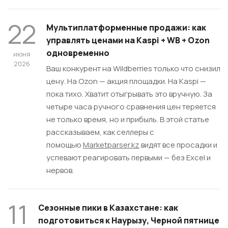
22
Мультиплатформенные продажи: как
управлять ценами на Kaspi + WB + Ozon
одновременно
июня
2026
Ваш конкурент на Wildberries только что снизил
цену. На Ozon — акция площадки. На Kaspi —
пока тихо. Хватит отыгрывать это вручную. За
четыре часа ручного сравнения цен теряется
не только время, но и прибыль. В этой статье
рассказываем, как селлеры с
помощью
Marketрarser.kz
видят все просадки и
успевают реагировать первыми — без Excel и
нервов.
11
Сезонные пики в Казахстане: как
подготовиться к Наурызу, Черной пятнице