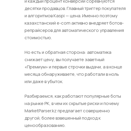
и каждый процент конверсии соревнуются
десятки продавцов. Главный триггер покупателя
и алгоритмов Kaspi — цена. Именно поэтому
казахстанский e-com активно внедряет ботов-
репрайсеров для автоматического управления
стоимостью.
Но есть и обратная сторона: автоматика
снижает цену, вы получаете заветный
«Премиум» и первые строчки выдачи, а в конце
месяца обнаруживаете, что работали в ноль
или даже в убыток.
Разбираемся, как работают популярные боты
на рынке РК, в чем их скрытые риски и почему
MarketParser.kz предлагает совершенно
другой, более взвешенный подход к
ценообразованию.