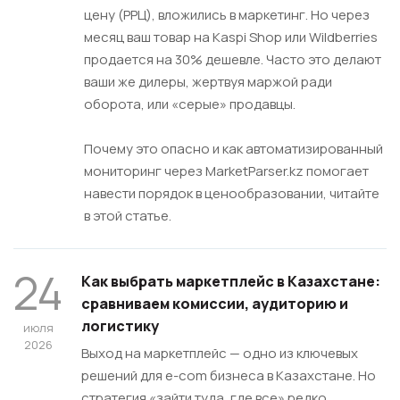
цену (РРЦ), вложились в маркетинг. Но через
месяц ваш товар на Kaspi Shop или Wildberries
продается на 30% дешевле. Часто это делают
ваши же дилеры, жертвуя маржой ради
оборота, или «серые» продавцы.
Почему это опасно и как автоматизированный
мониторинг через MarketParser.kz помогает
навести порядок в ценообразовании, читайте
в этой статье.
24
Как выбрать маркетплейс в Казахстане:
сравниваем комиссии, аудиторию и
логистику
июля
2026
Выход на маркетплейс — одно из ключевых
решений для e-com бизнеса в Казахстане. Но
стратегия «зайти туда, где все» редко