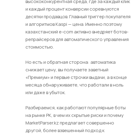
высококонкурентная среда, где за каждый клик
и каждый процент конверсии соревнуются
десятки продавцов. Главный триггер покупателя
и алгоритмов Kaspi — цена. Именно поэтому
казахстанский e-com активно внедряет ботов-
репрайсеров для автоматического управления
стоимостью.
Но есть и обратная сторона: автоматика
снижает цену, вы получаете заветный
«Премиум» и первые строчки выдачи, а в конце
месяца обнаруживаете, что работали в ноль
или даже в убыток.
Разбираемся, как работают популярные боты
на рынке РК, в чем их скрытые риски и почему
MarketParser.kz предлагает совершенно
другой, более взвешенный подход к