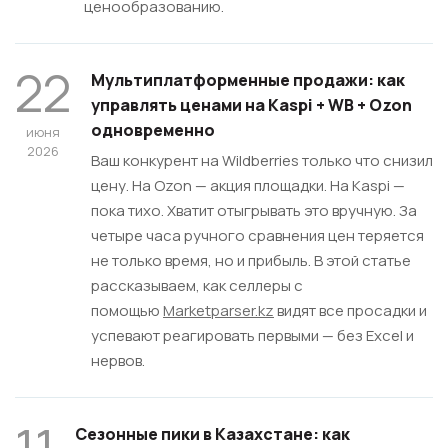
ценообразованию.
22
Мультиплатформенные продажи: как
управлять ценами на Kaspi + WB + Ozon
одновременно
июня
2026
Ваш конкурент на Wildberries только что снизил
цену. На Ozon — акция площадки. На Kaspi —
пока тихо. Хватит отыгрывать это вручную. За
четыре часа ручного сравнения цен теряется
не только время, но и прибыль. В этой статье
рассказываем, как селлеры с
помощью
Marketрarser.kz
видят все просадки и
успевают реагировать первыми — без Excel и
нервов.
11
Сезонные пики в Казахстане: как