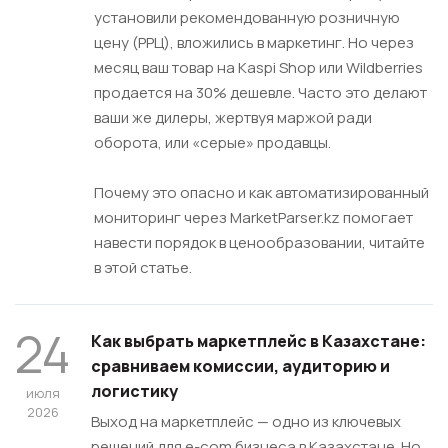
установили рекомендованную розничную
цену (РРЦ), вложились в маркетинг. Но через
месяц ваш товар на Kaspi Shop или Wildberries
продается на 30% дешевле. Часто это делают
ваши же дилеры, жертвуя маржой ради
оборота, или «серые» продавцы.
Почему это опасно и как автоматизированный
мониторинг через MarketParser.kz помогает
навести порядок в ценообразовании, читайте
в этой статье.
24
Как выбрать маркетплейс в Казахстане:
сравниваем комиссии, аудиторию и
логистику
июля
2026
Выход на маркетплейс — одно из ключевых
решений для e-com бизнеса в Казахстане. Но