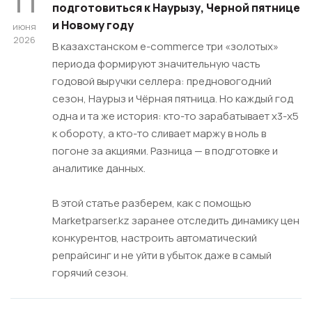
подготовиться к Наурызу, Черной пятнице
и Новому году
июня
2026
В казахстанском e-commerce три «золотых»
периода формируют значительную часть
годовой выручки селлера: предновогодний
сезон, Наурыз и Чёрная пятница. Но каждый год
одна и та же история: кто-то зарабатывает х3-х5
к обороту, а кто-то сливает маржу в ноль в
погоне за акциями. Разница — в подготовке и
аналитике данных.
В этой статье разберем, как с помощью
Marketрarser.kz заранее отследить динамику цен
конкурентов, настроить автоматический
репрайсинг и не уйти в убыток даже в самый
горячий сезон.